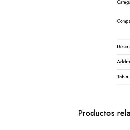
Catego
Compar
Descri
Additi
Tabla 
Productos rel