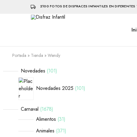
2100 FOTOS DE DISFRACES INFANTILES EN DIFERENTES 
In
Disfraz
Disfraces
Infantil
infantiles
que
hacen
volar
Portada
»
Tienda
»
Wendy
la
imaginación
Novedades
101
Novedades 2025
101
Carnaval
1678
Alimentos
31
Animales
371