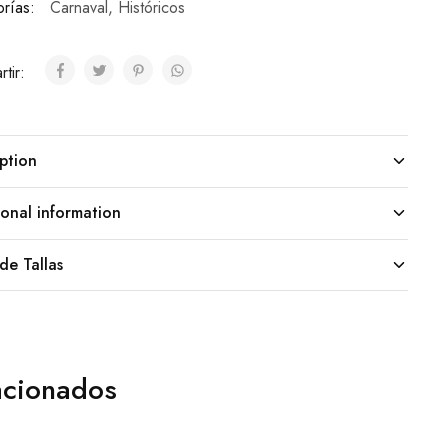
rías:
Carnaval
,
Históricos
tir:
ption
onal information
de Tallas
acionados