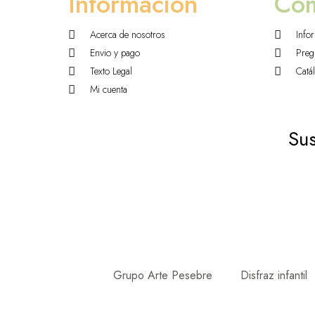
Información
Co
Acerca de nosotros
Info
Envio y pago
Preg
Texto Legal
Catá
Mi cuenta
Sus
Grupo Arte Pesebre
Disfraz infantil