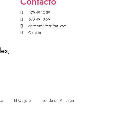
Contacto
670 49 13 59
670 49 13 59
disfraz@disfrazinfantil.com
Contacto
des,
tar
El Quijote
Tienda en Amazon