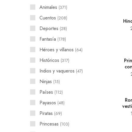
Animales
371
Cuentos
208
Hin
Deportes
28
Fantasía
178
Héroes y villanos
64
Históricos
Pri
317
con
Indios y vaqueros
47
Ninjas
15
Países
112
Ro
Payasos
48
vest
Piratas
69
Princesas
103