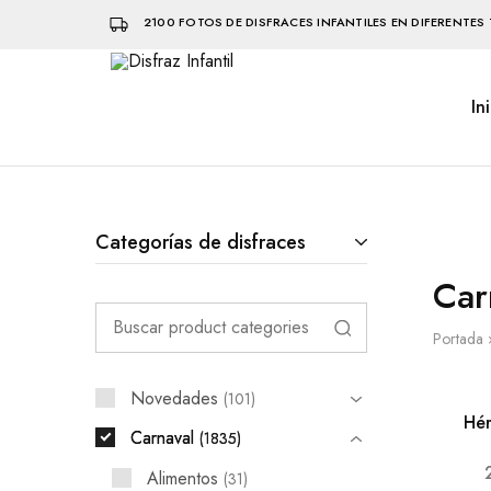
2100 FOTOS DE DISFRACES INFANTILES EN DIFERENTES 
In
Disfraz
Disfraces
Infantil
infantiles
que
hacen
volar
la
imaginación
Categorías de disfraces
Car
Portada
Novedades
101
Hér
Carnaval
1835
Alimentos
31