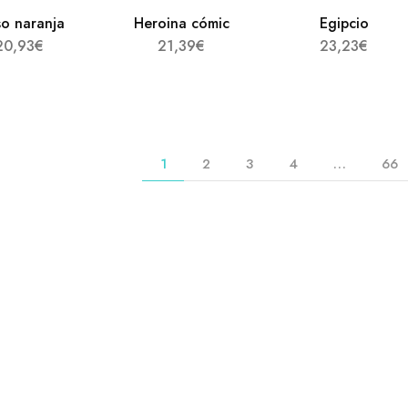
so naranja
Heroina cómic
Egipcio
20,93
€
21,39
€
23,23
€
1
2
3
4
…
66