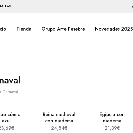
TALLAS
icio
Tienda
Grupo Arte Pesebre
Novedades 2025
naval
»
Carnaval
oe cómic
Reina medieval
Egipcia con
azul
con diadema
diadema
23,69
€
24,84
€
21,39
€