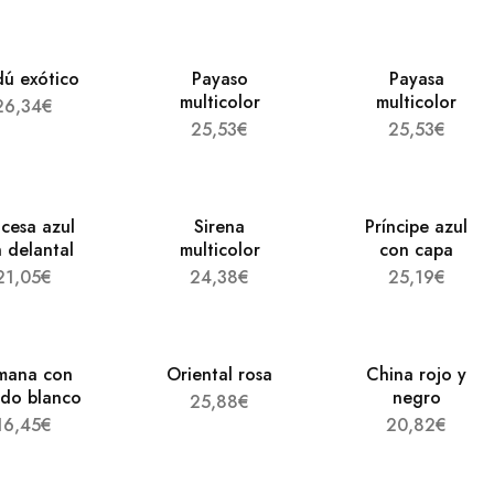
dú exótico
Payaso
Payasa
multicolor
multicolor
26,34
€
25,53
€
25,53
€
ncesa azul
Sirena
Príncipe azul
 delantal
multicolor
con capa
21,05
€
24,38
€
25,19
€
mana con
Oriental rosa
China rojo y
ido blanco
negro
25,88
€
16,45
€
20,82
€