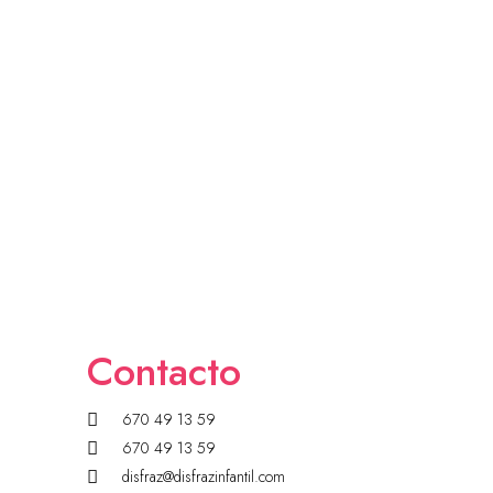
Contacto
670 49 13 59
670 49 13 59
disfraz@disfrazinfantil.com