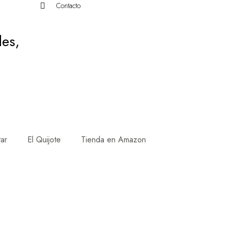
Contacto
des,
tar
El Quijote
Tienda en Amazon