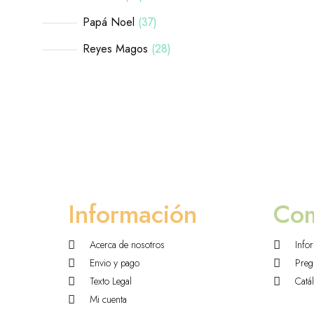
Papá Noel
37
Reyes Magos
28
Información
Co
Acerca de nosotros
Info
Envio y pago
Preg
Texto Legal
Catá
Mi cuenta