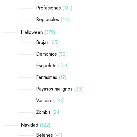
Profesiones
181
Regionales
44
Halloween
379
Brujas
65
Demonios
32
Esqueletos
68
Fantasmas
19
Payasos malignos
25
Vampiros
46
Zombis
24
Navidad
122
Belenes
41