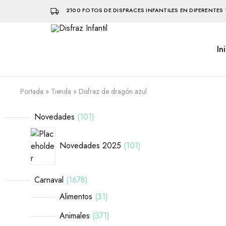
2100 FOTOS DE DISFRACES INFANTILES EN DIFERENTES 
In
Disfraz
Disfraces
Infantil
infantiles
que
hacen
volar
Portada
»
Tienda
»
Disfraz de dragón azul
la
imaginación
Novedades
101
Novedades 2025
101
Carnaval
1678
Alimentos
31
Animales
371