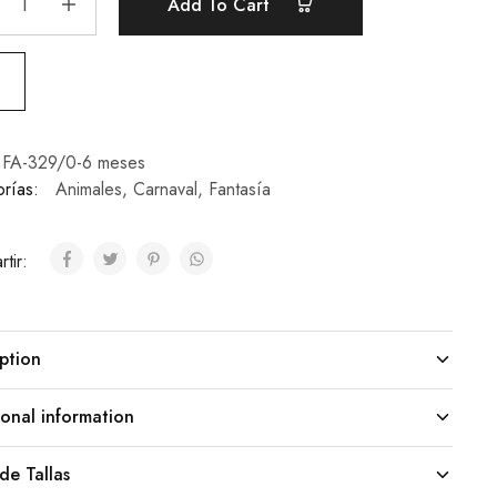
Add To Cart
FA-329/0-6 meses
rías:
Animales
,
Carnaval
,
Fantasía
tir:
ption
onal information
de Tallas