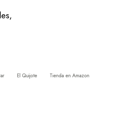
des,
tar
El Quijote
Tienda en Amazon