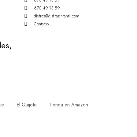
670 49 13 59
670 49 13 59
disfraz@disfrazinfantil.com
Contacto
des,
tar
El Quijote
Tienda en Amazon