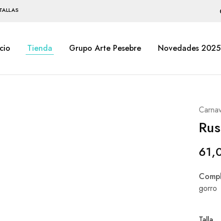
TALLAS
icio
Tienda
Grupo Arte Pesebre
Novedades 2025
Carnav
Rus
61,
Compl
gorro
Talla