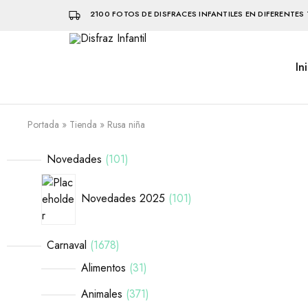
2100 FOTOS DE DISFRACES INFANTILES EN DIFERENTES 
In
Disfraz
Disfraces
Infantil
infantiles
que
hacen
volar
Portada
»
Tienda
»
Rusa niña
la
imaginación
Novedades
101
Novedades 2025
101
Carnaval
1678
Alimentos
31
Animales
371