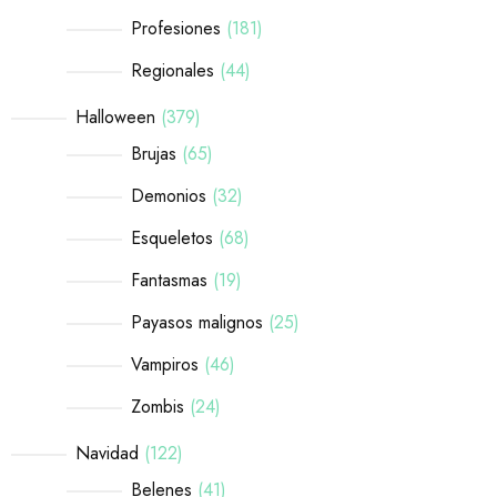
Profesiones
181
Regionales
44
Halloween
379
Brujas
65
Demonios
32
Esqueletos
68
Fantasmas
19
Payasos malignos
25
Vampiros
46
Zombis
24
Navidad
122
Belenes
41