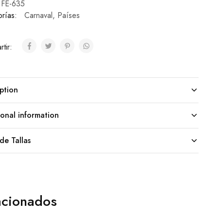
FE-635
rías:
Carnaval
,
Países
tir:
ption
onal information
de Tallas
acionados