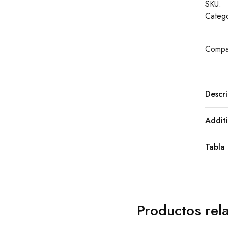
SKU:
Catego
Compar
Descri
Additi
Tabla 
Productos rel