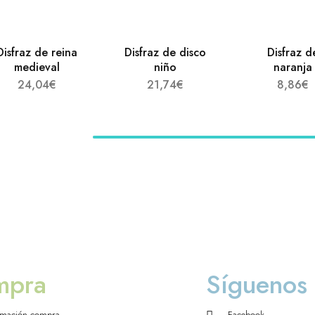
Disfraz de reina
Disfraz de disco
Disfraz d
medieval
niño
naranja
24,04
€
21,74
€
8,86
€
mpra
Síguenos