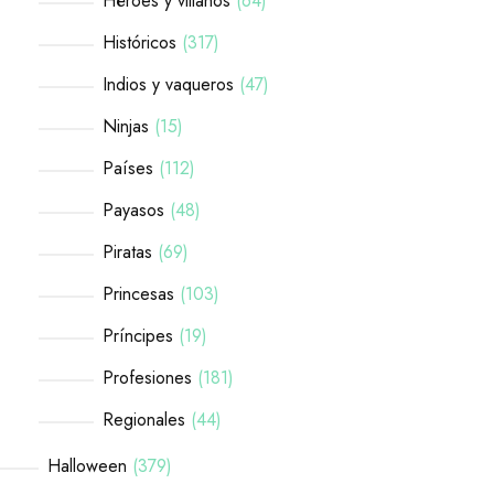
Héroes y villanos
64
Históricos
317
Indios y vaqueros
47
Ninjas
15
Países
112
Payasos
48
Piratas
69
Princesas
103
Príncipes
19
Profesiones
181
Regionales
44
Halloween
379