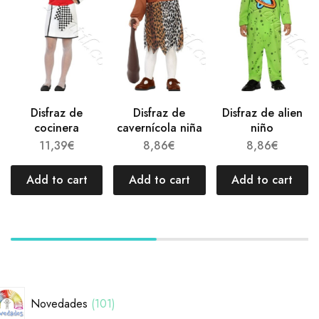
Disfraz de
Disfraz de
Disfraz de alien
cocinera
cavernícola niña
niño
11,39
€
8,86
€
8,86
€
Add to cart
Add to cart
Add to cart
Novedades
101