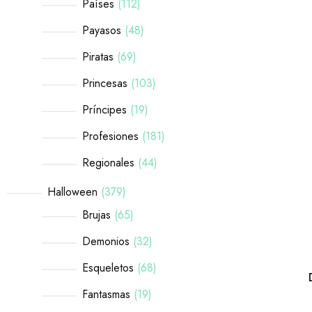
Países
112
Payasos
48
Piratas
69
Princesas
103
Príncipes
19
Profesiones
181
Regionales
44
Halloween
379
Brujas
65
Demonios
32
Esqueletos
68
Fantasmas
19