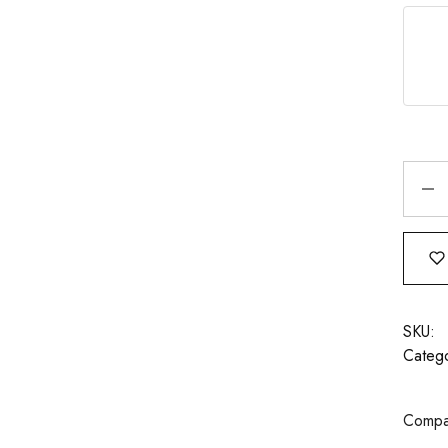
SKU:
Catego
Compar