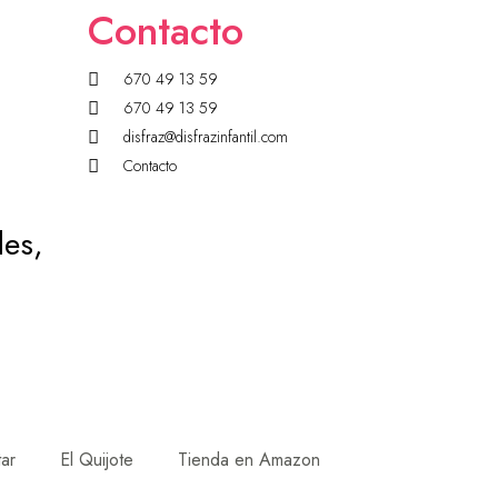
Contacto
670 49 13 59
670 49 13 59
disfraz@disfrazinfantil.com
Contacto
des,
tar
El Quijote
Tienda en Amazon