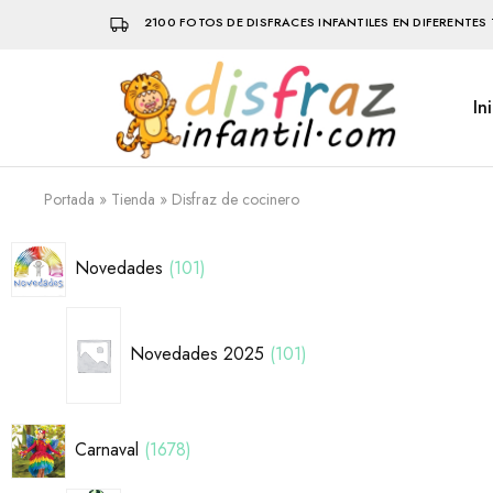
2100 FOTOS DE DISFRACES INFANTILES EN DIFERENTES 
In
Disfraz
Disfraces
Infantil
infantiles
que
hacen
volar
Portada
»
Tienda
»
Disfraz de cocinero
la
imaginación
Novedades
101
Novedades 2025
101
Carnaval
1678