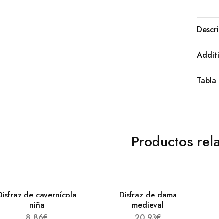
Descri
Additi
Tabla 
Productos rel
Disfraz de cavernícola
Disfraz de dama
niña
medieval
8,86
€
20,93
€