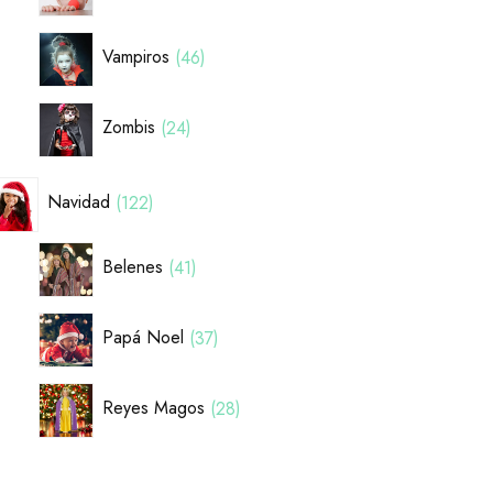
Vampiros
46
Zombis
24
Navidad
122
Belenes
41
Papá Noel
37
Reyes Magos
28