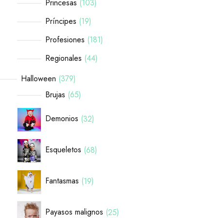
Princesas
103
Príncipes
19
Profesiones
181
Regionales
44
Halloween
379
Brujas
65
Demonios
32
Esqueletos
68
Fantasmas
19
Payasos malignos
25