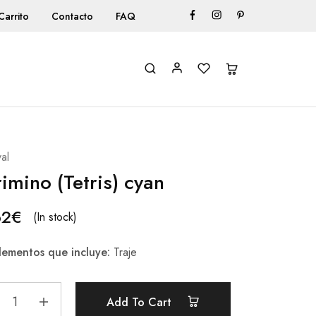
Carrito
Contacto
FAQ
al
rimino (Tetris) cyan
62
€
(In stock)
ementos que incluye:
Traje
Add To Cart