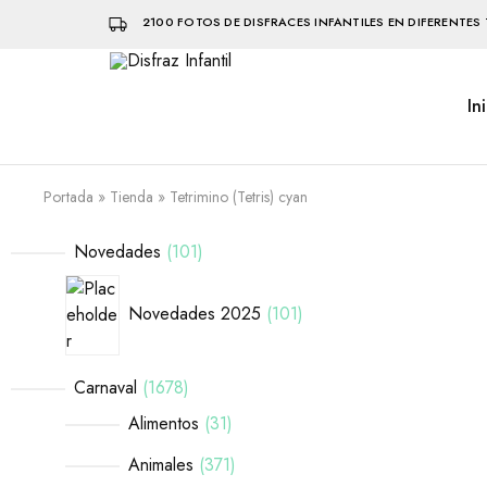
2100 FOTOS DE DISFRACES INFANTILES EN DIFERENTES 
In
Disfraz
Disfraces
Infantil
infantiles
que
hacen
volar
Portada
»
Tienda
»
Tetrimino (Tetris) cyan
la
imaginación
Novedades
101
Novedades 2025
101
Carnaval
1678
Alimentos
31
Animales
371