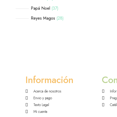
Papá Noel
37
Reyes Magos
28
Información
Co
Acerca de nosotros
Info
Envio y pago
Preg
Texto Legal
Catá
Mi cuenta