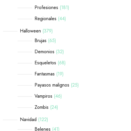
Profesiones
181
Regionales
44
Halloween
379
Brujas
65
Demonios
32
Esqueletos
68
Fantasmas
19
Payasos malignos
25
Vampiros
46
Zombis
24
Navidad
122
Belenes
41