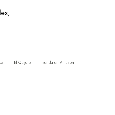
des,
tar
El Quijote
Tienda en Amazon