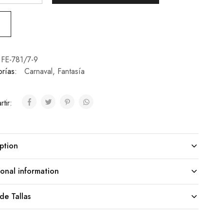
FE-781/7-9
rías:
Carnaval
,
Fantasía
tir:
ption
onal information
de Tallas