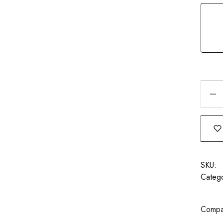
SKU:
Catego
Compar