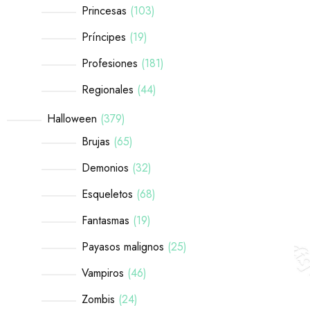
Princesas
103
Príncipes
19
Profesiones
181
Regionales
44
Halloween
379
Brujas
65
Demonios
32
Esqueletos
68
Fantasmas
19
Payasos malignos
25
Vampiros
46
Zombis
24