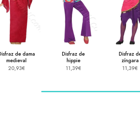
Disfraz de dama
Disfraz de
Disfraz d
medieval
hippie
zíngara
20,93
€
11,39
€
11,39
€