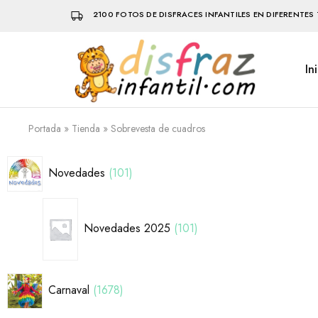
2100 FOTOS DE DISFRACES INFANTILES EN DIFERENTES 
In
Disfraz
Disfraces
Infantil
infantiles
que
hacen
volar
Portada
»
Tienda
»
Sobrevesta de cuadros
la
imaginación
Novedades
101
Novedades 2025
101
Carnaval
1678