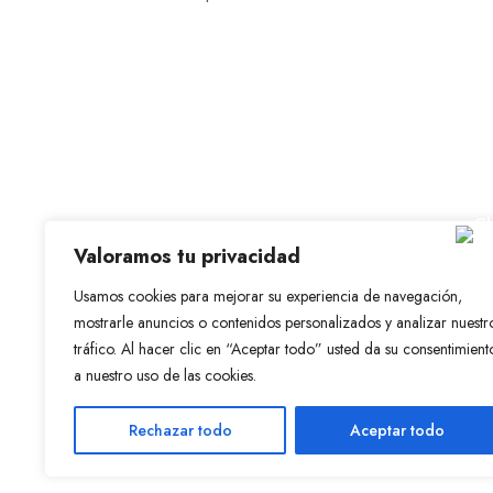
Valoramos tu privacidad
Usamos cookies para mejorar su experiencia de navegación,
© 2023-2026 Disfraz Infantil - Valencia (España)
mostrarle anuncios o contenidos personalizados y analizar nuestr
Grupo Arte Pesebre
tráfico. Al hacer clic en “Aceptar todo” usted da su consentimient
a nuestro uso de las cookies.
Rechazar todo
Aceptar todo