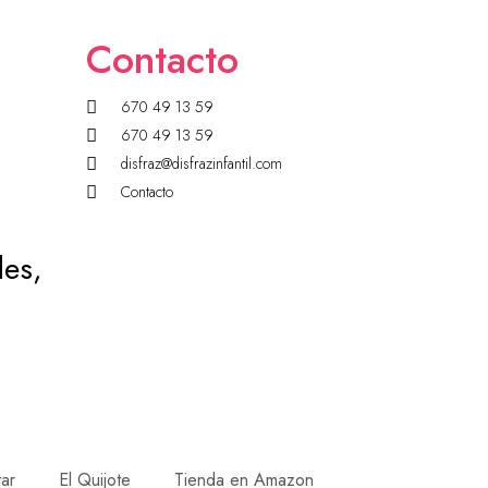
Contacto
670 49 13 59
670 49 13 59
disfraz@disfrazinfantil.com
Contacto
des,
tar
El Quijote
Tienda en Amazon