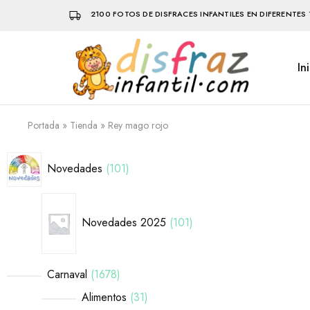
2100 FOTOS DE DISFRACES INFANTILES EN DIFERENTES 
In
Disfraz
Disfraces
Infantil
infantiles
que
hacen
volar
Portada
»
Tienda
»
Rey mago rojo
la
imaginación
Novedades
101
Novedades 2025
101
Carnaval
1678
Alimentos
31