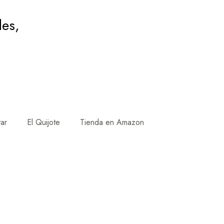
des,
tar
El Quijote
Tienda en Amazon