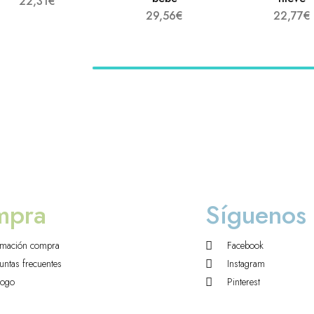
22,31
€
29,56
€
22,77
€
mpra
Síguenos
rmación compra
Facebook
untas frecuentes
Instagram
logo
Pinterest