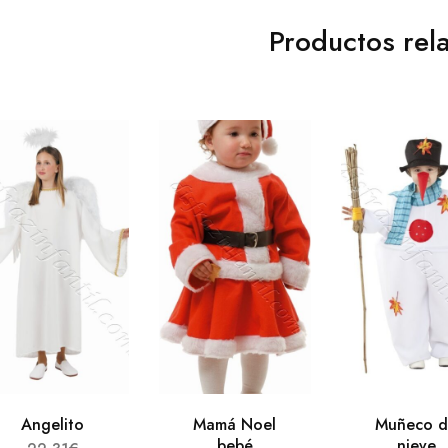
Productos rel
Angelito
Mamá Noel
Muñeco 
bebé
nieve