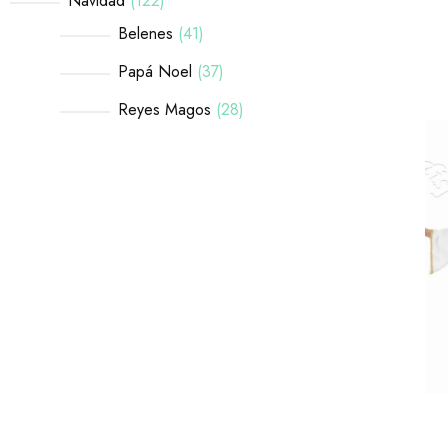
Navidad
122
Belenes
41
Papá Noel
37
Reyes Magos
28