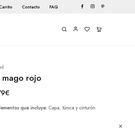
Carrito
Contacto
FAQ
ad
 mago rojo
79
€
ementos que incluye:
Capa, túnica y cinturón