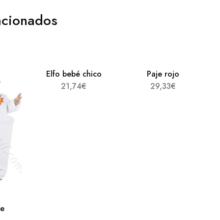
acionados
Elfo bebé chico
Paje rojo
21,74
€
29,33
€
de