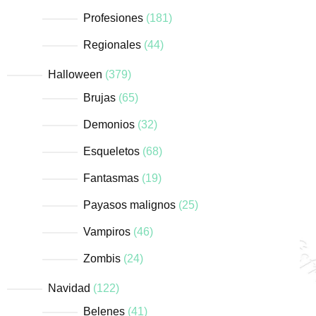
Profesiones
181
Regionales
44
Halloween
379
Brujas
65
Demonios
32
Esqueletos
68
Fantasmas
19
Payasos malignos
25
Vampiros
46
Zombis
24
Navidad
122
Belenes
41