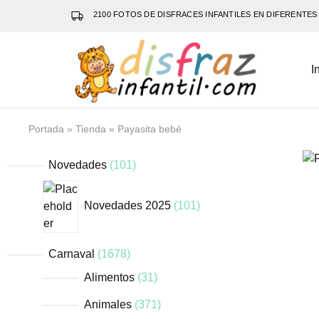
2100 FOTOS DE DISFRACES INFANTILES EN DIFERENTES
I
Disfraz
Disfraces
Infantil
infantiles
que
hacen
volar
Portada
»
Tienda
»
Payasita bebé
la
imaginación
Novedades
101
Novedades 2025
101
Carnaval
1678
Alimentos
31
Animales
371