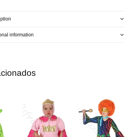
ption
onal information
acionados