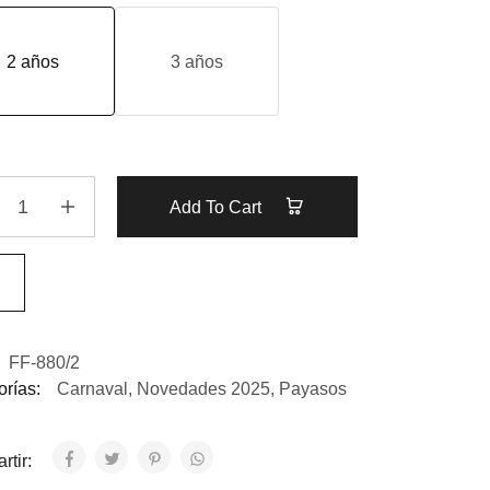
2 años
3 años
Add To Cart
FF-880/2
rías:
Carnaval
,
Novedades 2025
,
Payasos
rtir: