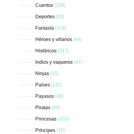
Cuentos
208
Deportes
28
Fantasía
178
Héroes y villanos
64
Históricos
317
Indios y vaqueros
47
Ninjas
15
Países
112
Payasos
48
Piratas
69
Princesas
103
Príncipes
19