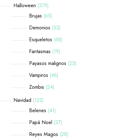
Halloween
379
Brujas
65
Demonios
32
Esqueletos
68
Fantasmas
19
Payasos malignos
25
Vampiros
46
Zombis
24
Navidad
122
Belenes
41
Papá Noel
37
Reyes Magos
28