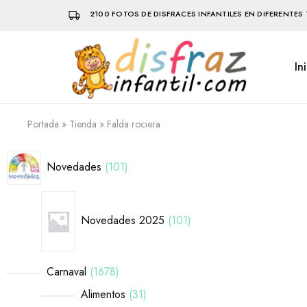
2100 FOTOS DE DISFRACES INFANTILES EN DIFERENTES 
In
Disfraz
Disfraces
Infantil
infantiles
que
hacen
volar
Portada
»
Tienda
»
Falda rociera
la
imaginación
Novedades
101
Novedades 2025
101
Carnaval
1678
Alimentos
31