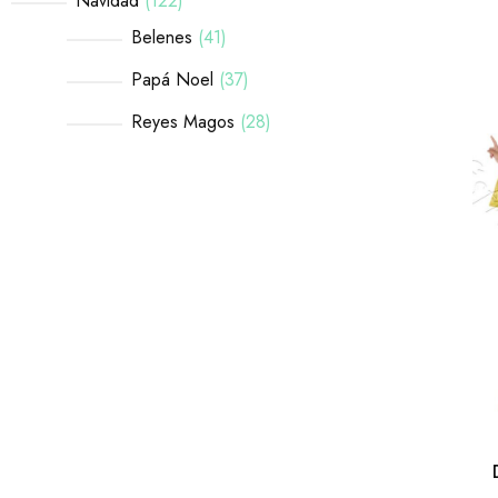
Navidad
122
Belenes
41
Papá Noel
37
Reyes Magos
28