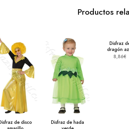
Productos rel
Disfraz d
dragón az
8,86
€
Disfraz de disco
Disfraz de hada
amarillo
verde