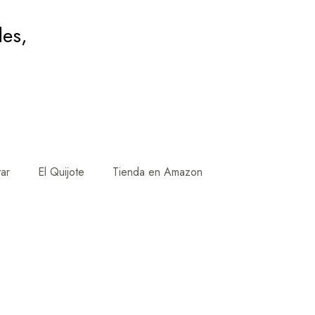
des,
tar
El Quijote
Tienda en Amazon