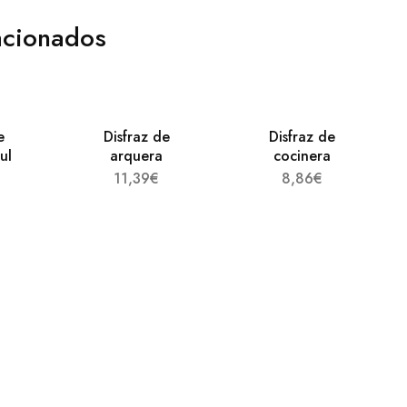
acionados
e
Disfraz de
Disfraz de
ul
arquera
cocinera
11,39
€
8,86
€