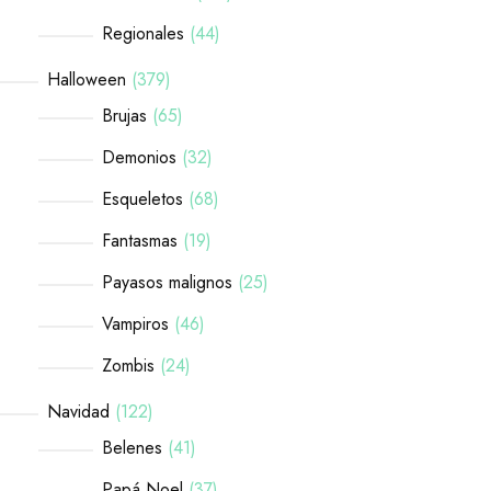
Regionales
44
Halloween
379
Brujas
65
Demonios
32
Esqueletos
68
Fantasmas
19
Payasos malignos
25
Vampiros
46
Zombis
24
Navidad
122
Belenes
41
Papá Noel
37