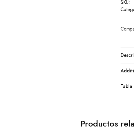
SKU:
Catego
Compar
Descri
Additi
Tabla 
Productos rel