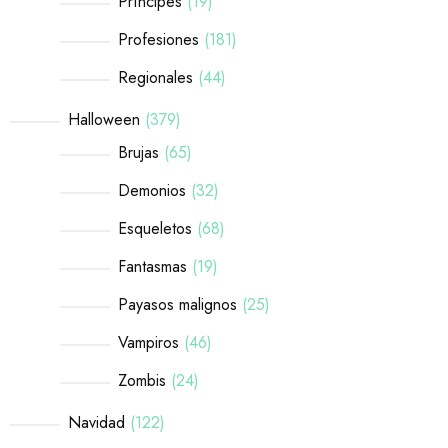
Príncipes
19
Profesiones
181
Regionales
44
Halloween
379
Brujas
65
Demonios
32
Esqueletos
68
Fantasmas
19
Payasos malignos
25
Vampiros
46
Zombis
24
Navidad
122