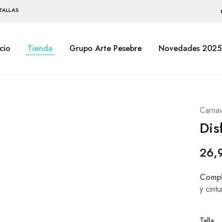
TALLAS
icio
Tienda
Grupo Arte Pesebre
Novedades 2025
Carnav
Dis
26,
Compl
y cint
Talla