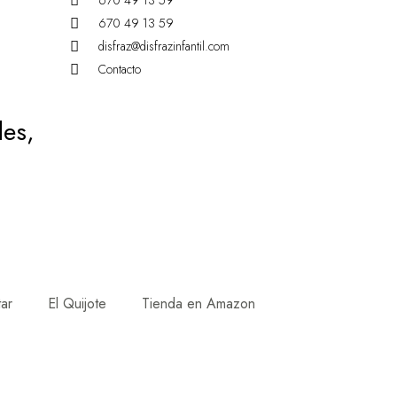
670 49 13 59
670 49 13 59
disfraz@disfrazinfantil.com
Contacto
des,
tar
El Quijote
Tienda en Amazon