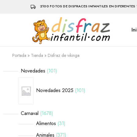
2100 FOTOS DE DISFRACES INFANTILES EN DIFERENTES 
In
Disfraz
Disfraces
Infantil
infantiles
que
hacen
volar
Portada
»
Tienda
»
Disfraz de vikinga
la
imaginación
Novedades
101
Novedades 2025
101
Carnaval
1678
Alimentos
31
Animales
371