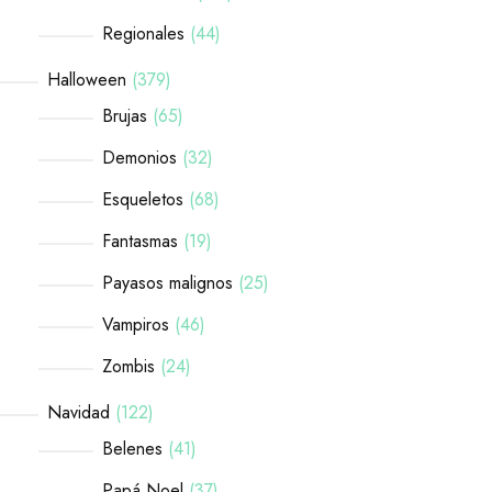
Regionales
44
Halloween
379
Brujas
65
Demonios
32
Esqueletos
68
Fantasmas
19
Payasos malignos
25
Vampiros
46
Zombis
24
Navidad
122
Belenes
41
Papá Noel
37