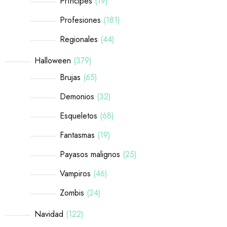
Príncipes
19
Profesiones
181
Regionales
44
Halloween
379
Brujas
65
Demonios
32
Esqueletos
68
Fantasmas
19
Payasos malignos
25
Vampiros
46
Zombis
24
Navidad
122