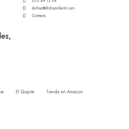
670 49 13 59
disfraz@disfrazinfantil.com
Contacto
des,
tar
El Quijote
Tienda en Amazon