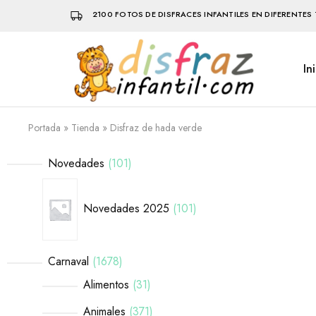
2100 FOTOS DE DISFRACES INFANTILES EN DIFERENTES 
In
Disfraz
Disfraces
Infantil
infantiles
que
hacen
volar
Portada
»
Tienda
»
Disfraz de hada verde
la
imaginación
Novedades
101
Novedades 2025
101
Carnaval
1678
Alimentos
31
Animales
371