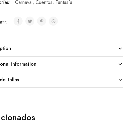
rías:
Carnaval
,
Cuentos
,
Fantasía
tir:
ption
onal information
de Tallas
acionados