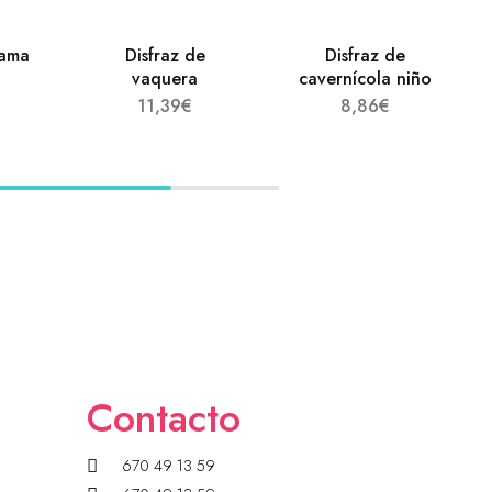
dama
Disfraz de
Disfraz de
l
vaquera
cavernícola niño
11,39
€
8,86
€
Contacto
670 49 13 59