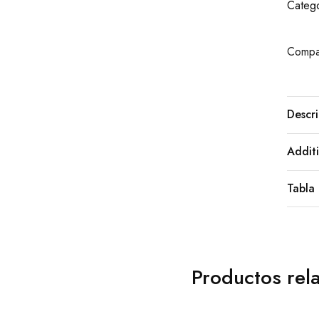
Catego
Compar
Descri
Additi
Tabla 
Productos rel