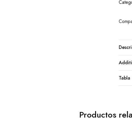
Catego
Compar
Descri
Additi
Tabla 
Productos rel