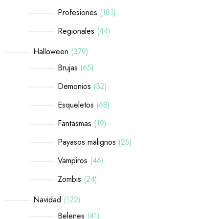
Profesiones
181
Regionales
44
Halloween
379
Brujas
65
Demonios
32
Esqueletos
68
Fantasmas
19
Payasos malignos
25
Vampiros
46
Zombis
24
Navidad
122
Belenes
41