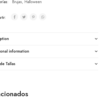
rías:
Brujas
,
Halloween
tir:
ption
onal information
de Tallas
acionados