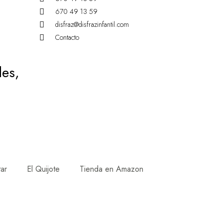
670 49 13 59
disfraz@disfrazinfantil.com
Contacto
des,
tar
El Quijote
Tienda en Amazon