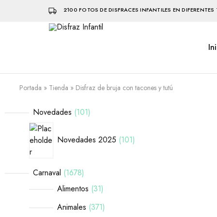
2100 FOTOS DE DISFRACES INFANTILES EN DIFERENTES 
In
Disfraz
Disfraces
Infantil
infantiles
que
hacen
volar
Portada
»
Tienda
»
Disfraz de bruja con tacones y tutú
la
imaginación
Novedades
101
Novedades 2025
101
Carnaval
1678
Alimentos
31
Animales
371