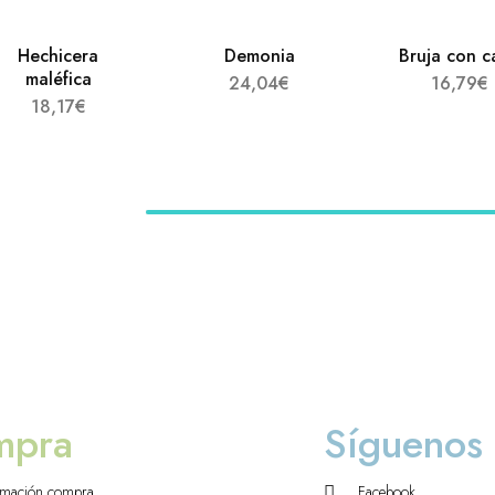
Hechicera
Demonia
Bruja con c
maléfica
24,04
€
16,79
€
18,17
€
mpra
Síguenos
rmación compra
Facebook