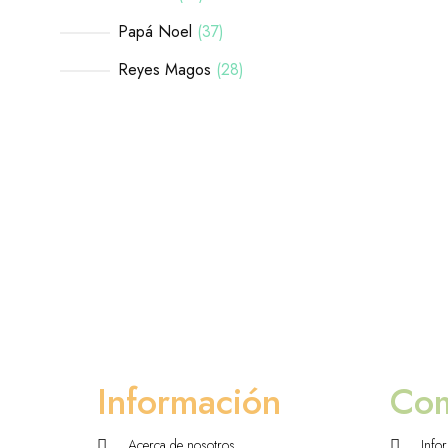
Papá Noel
37
Reyes Magos
28
Información
Co
Acerca de nosotros
Info