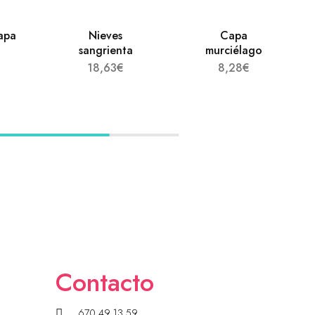
apa
Nieves
Capa
sangrienta
murciélago
18,63
€
8,28
€
Contacto
670 49 13 59