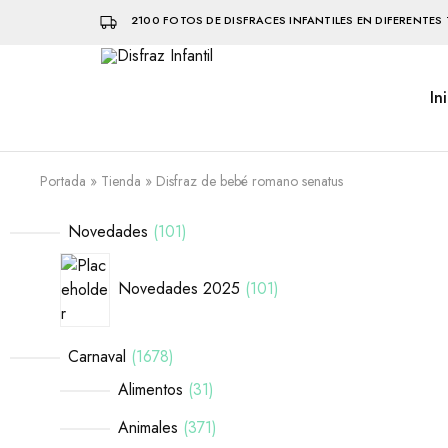
2100 FOTOS DE DISFRACES INFANTILES EN DIFERENTES 
In
Disfraz
Disfraces
Infantil
infantiles
que
hacen
volar
Portada
»
Tienda
»
Disfraz de bebé romano senatus
la
imaginación
Novedades
101
Novedades 2025
101
Carnaval
1678
Alimentos
31
Animales
371