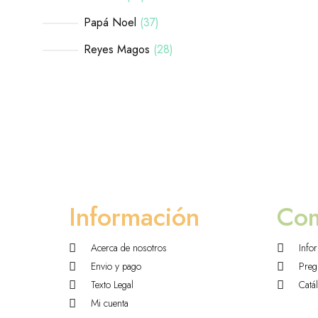
Papá Noel
37
Reyes Magos
28
Información
Co
Acerca de nosotros
Info
Envio y pago
Preg
Texto Legal
Catá
Mi cuenta