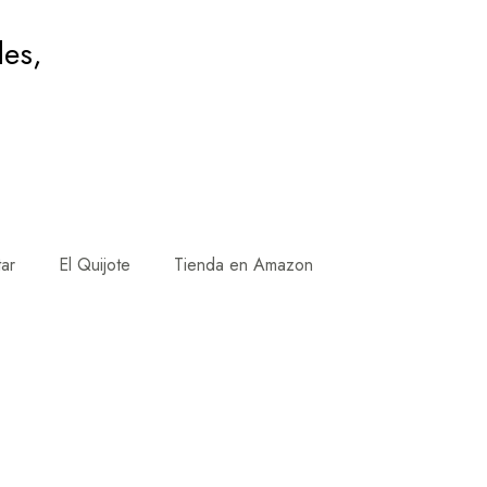
des,
tar
El Quijote
Tienda en Amazon