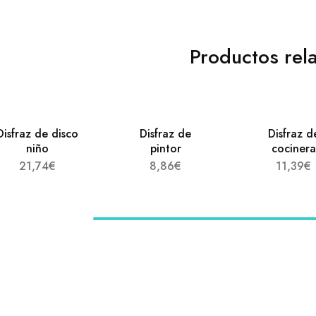
Productos rel
Disfraz de disco
Disfraz de
Disfraz d
niño
pintor
cocinera
21,74
€
8,86
€
11,39
€