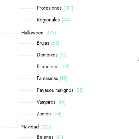
Profesiones
181
Regionales
44
Halloween
379
Brujas
65
Demonios
32
Esqueletos
68
Fantasmas
19
Payasos malignos
25
Vampiros
46
Zombis
24
Navidad
122
Belenes
41