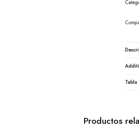
Catego
Compar
Descri
Additi
Tabla 
Productos rel