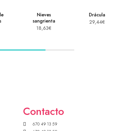
de
Nieves
Drácula
s
sangrienta
29,44
€
18,63
€
Contacto
670 49 13 59