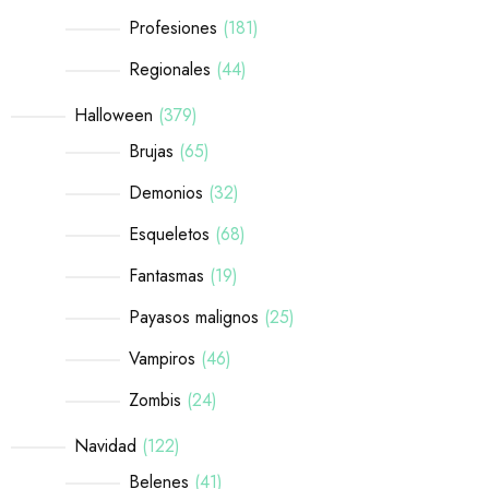
Profesiones
181
Regionales
44
Halloween
379
Brujas
65
Demonios
32
Esqueletos
68
Fantasmas
19
Payasos malignos
25
Vampiros
46
Zombis
24
Navidad
122
Belenes
41