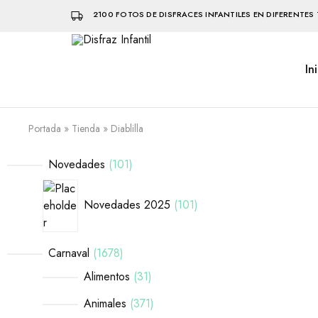
2100 FOTOS DE DISFRACES INFANTILES EN DIFERENTES 
In
Disfraz
Disfraces
Infantil
infantiles
que
hacen
volar
Portada
»
Tienda
»
Diablilla
la
imaginación
Novedades
101
Novedades 2025
101
Carnaval
1678
Alimentos
31
Animales
371