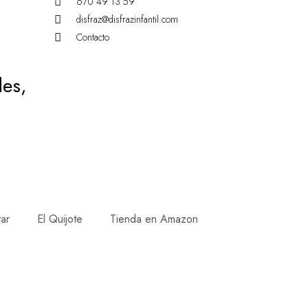
670 49 13 59
disfraz@disfrazinfantil.com
Contacto
des,
tar
El Quijote
Tienda en Amazon