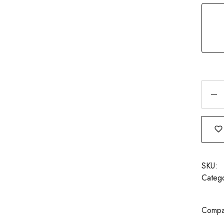
SKU:
Catego
Compar