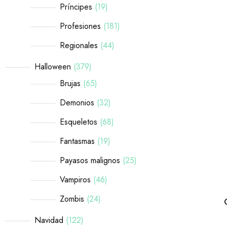
Príncipes
19
Profesiones
181
Regionales
44
Halloween
379
Brujas
65
Demonios
32
Esqueletos
68
Fantasmas
19
Payasos malignos
25
Vampiros
46
Zombis
24
Navidad
122