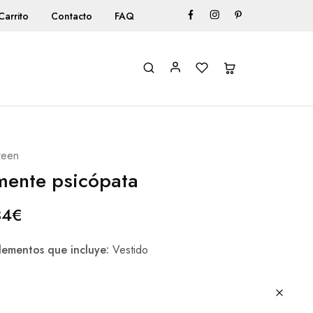
Carrito
Contacto
FAQ
ween
ente psicópata
84
€
ementos que incluye:
Vestido