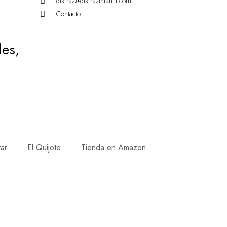
disfraz@disfrazinfantil.com
Contacto
des,
tar
El Quijote
Tienda en Amazon