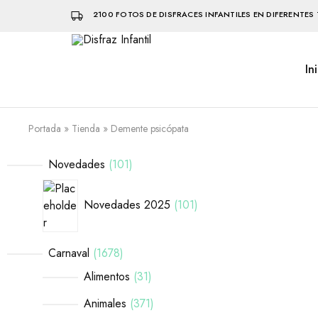
2100 FOTOS DE DISFRACES INFANTILES EN DIFERENTES 
In
Disfraz
Disfraces
Infantil
infantiles
que
hacen
volar
Portada
»
Tienda
»
Demente psicópata
la
imaginación
Novedades
101
Novedades 2025
101
Carnaval
1678
Alimentos
31
Animales
371