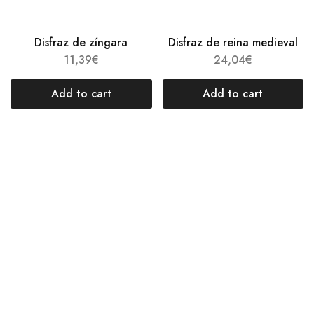
Disfraz de zíngara
Disfraz de reina medieval
11,39
€
24,04
€
Add to cart
Add to cart