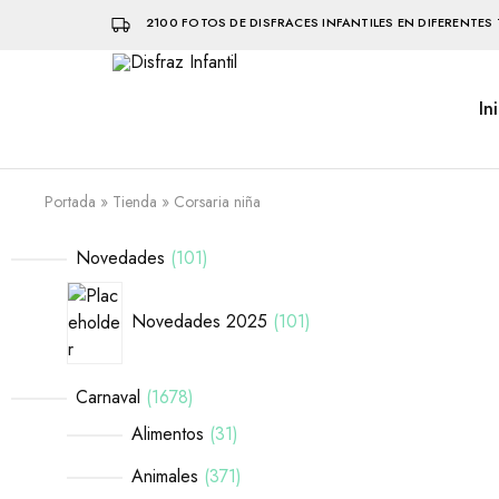
2100 FOTOS DE DISFRACES INFANTILES EN DIFERENTES 
In
Disfraz
Disfraces
Infantil
infantiles
que
hacen
volar
Portada
»
Tienda
»
Corsaria niña
la
imaginación
Novedades
101
Novedades 2025
101
Carnaval
1678
Alimentos
31
Animales
371