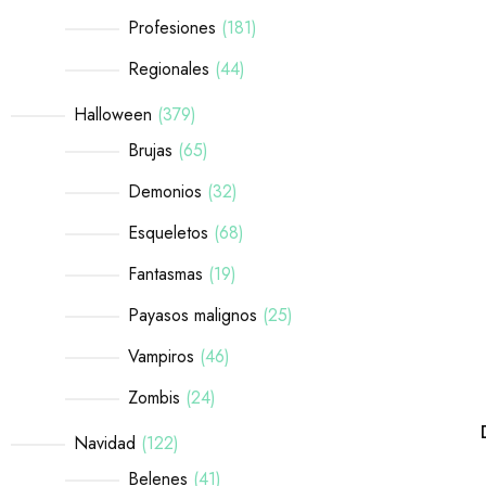
Profesiones
181
Regionales
44
Halloween
379
Brujas
65
Demonios
32
Esqueletos
68
Fantasmas
19
Payasos malignos
25
Vampiros
46
Zombis
24
Navidad
122
Belenes
41