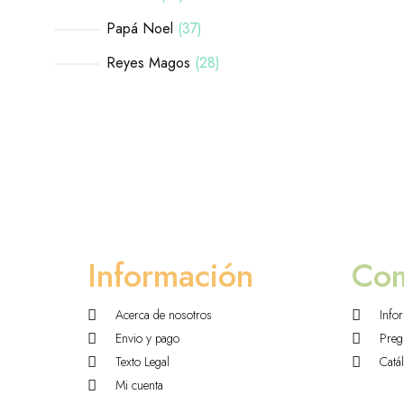
Papá Noel
37
Reyes Magos
28
Información
Co
Acerca de nosotros
Info
Envio y pago
Preg
Texto Legal
Catá
Mi cuenta