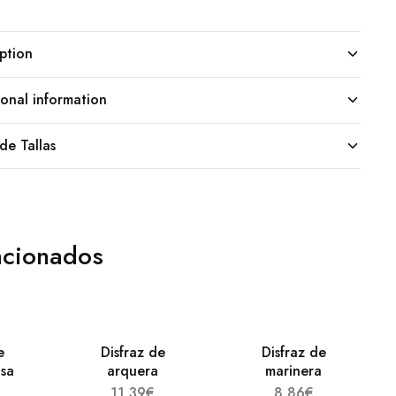
ption
onal information
de Tallas
acionados
e
Disfraz de
Disfraz de
osa
arquera
marinera
11,39
€
8,86
€