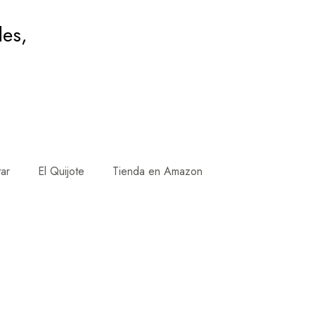
des,
tar
El Quijote
Tienda en Amazon