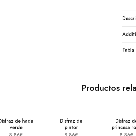
Descri
Additi
Tabla 
Productos rel
Disfraz de hada
Disfraz de
Disfraz d
verde
pintor
princesa r
8,86
€
8,86
€
8,86
€