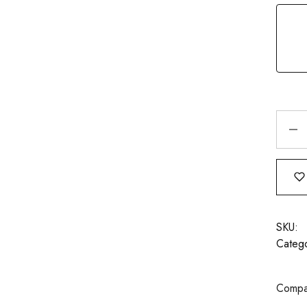
SKU:
Catego
Compar