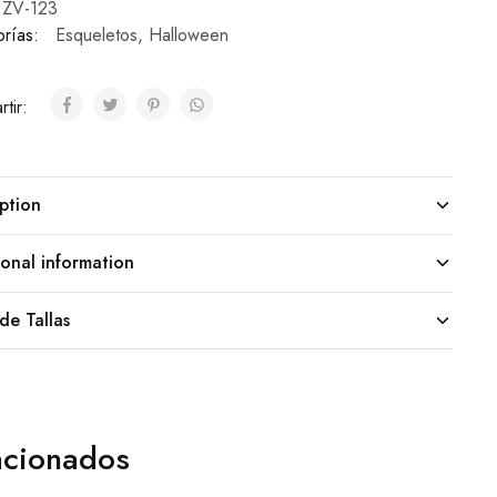
ZV-123
rías:
Esqueletos
,
Halloween
tir:
ption
onal information
de Tallas
acionados