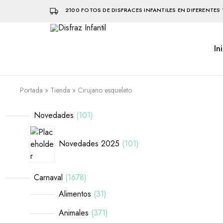
2100 FOTOS DE DISFRACES INFANTILES EN DIFERENTES 
In
Disfraz
Disfraces
Infantil
infantiles
que
hacen
volar
Portada
»
Tienda
»
Cirujano esqueleto
la
imaginación
Novedades
101
Novedades 2025
101
Carnaval
1678
Alimentos
31
Animales
371