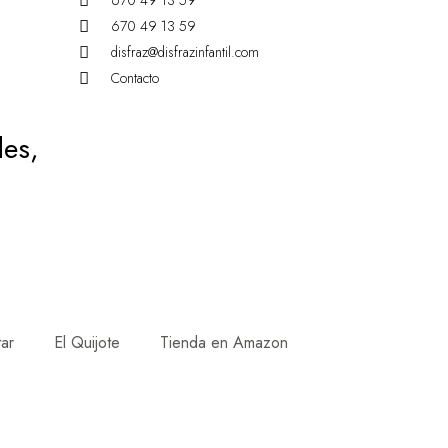
670 49 13 59
670 49 13 59
disfraz@disfrazinfantil.com
Contacto
des,
tar
El Quijote
Tienda en Amazon