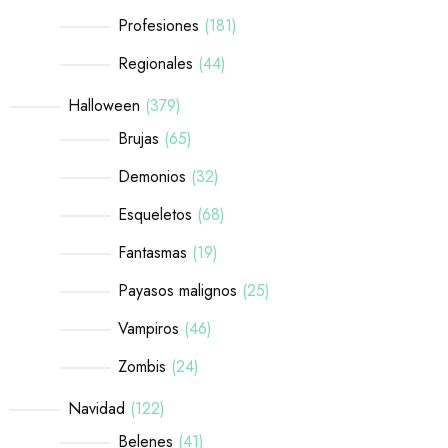
Profesiones
181
Regionales
44
Halloween
379
Brujas
65
Demonios
32
Esqueletos
68
Fantasmas
19
Payasos malignos
25
Vampiros
46
Zombis
24
Navidad
122
Belenes
41