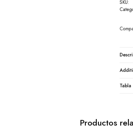
SKU:
Catego
Compar
Descri
Additi
Tabla 
Productos rel