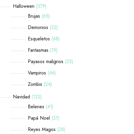
Halloween
379
Brujas
65
Demonios
32
Esqueletos
68
Fantasmas
19
Payasos malignos
25
Vampiros
46
Zombis
24
Navidad
122
Belenes
41
Papá Noel
37
Reyes Magos
28