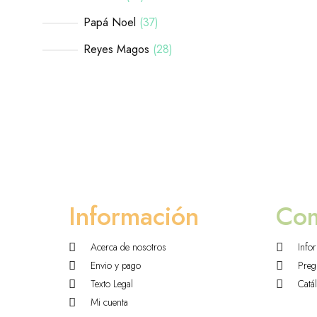
Papá Noel
37
Reyes Magos
28
Información
Co
Acerca de nosotros
Info
Envio y pago
Preg
Texto Legal
Catá
Mi cuenta