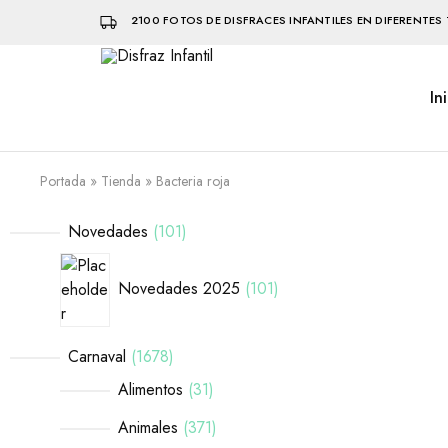
2100 FOTOS DE DISFRACES INFANTILES EN DIFERENTES 
In
Disfraz
Disfraces
Infantil
infantiles
que
hacen
volar
Portada
»
Tienda
»
Bacteria roja
la
imaginación
Novedades
101
Novedades 2025
101
Carnaval
1678
Alimentos
31
Animales
371