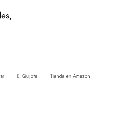
des,
tar
El Quijote
Tienda en Amazon