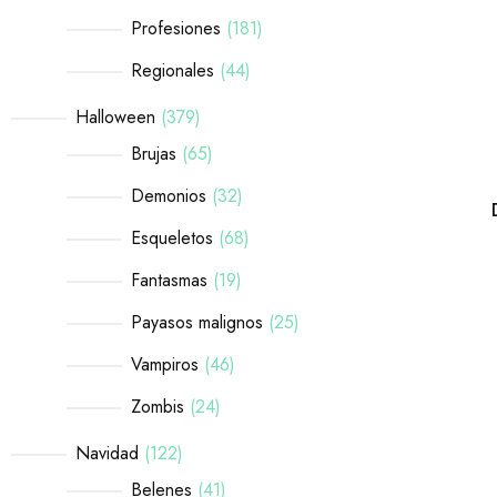
Profesiones
181
Regionales
44
Halloween
379
Brujas
65
Demonios
32
Esqueletos
68
Fantasmas
19
Payasos malignos
25
Vampiros
46
Zombis
24
Navidad
122
Belenes
41