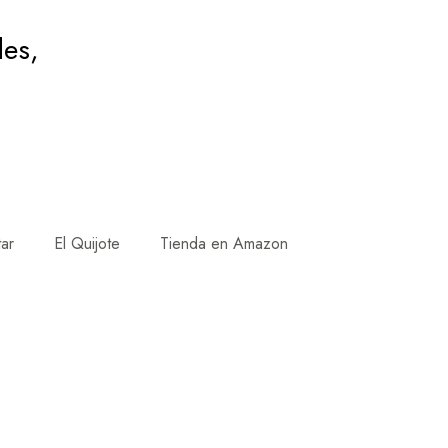
des,
tar
El Quijote
Tienda en Amazon