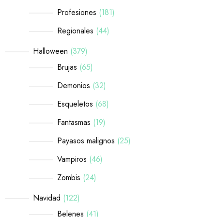
Profesiones
181
Regionales
44
Halloween
379
Brujas
65
Demonios
32
Esqueletos
68
Fantasmas
19
Payasos malignos
25
Vampiros
46
Zombis
24
Navidad
122
Belenes
41