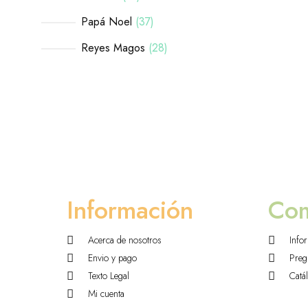
Papá Noel
37
Reyes Magos
28
Información
Co
Acerca de nosotros
Info
Envio y pago
Preg
Texto Legal
Catá
Mi cuenta