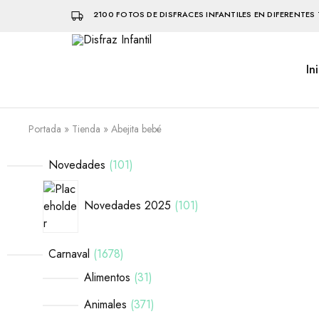
2100 FOTOS DE DISFRACES INFANTILES EN DIFERENTES 
In
Disfraz
Disfraces
Infantil
infantiles
que
hacen
volar
Portada
»
Tienda
»
Abejita bebé
la
imaginación
Novedades
101
Novedades 2025
101
Carnaval
1678
Alimentos
31
Animales
371